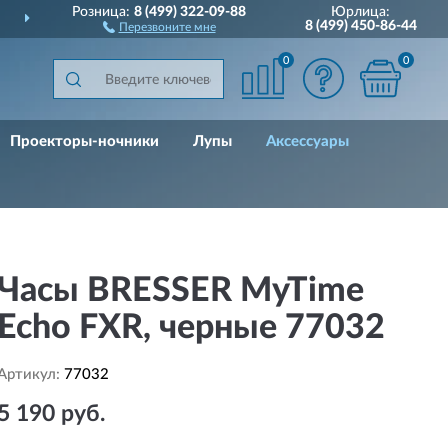
Розница:
8 (499) 322-09-88
Юрлица:
РОССИИ
ДО 10 ЛЕТ
ГАРАН
8 (499) 450-86-44
Перезвоните мне
0
0
Проекторы-ночники
Лупы
Аксессуары
Часы BRESSER MyTime
Echo FXR, черные 77032
Артикул:
77032
5 190 руб.