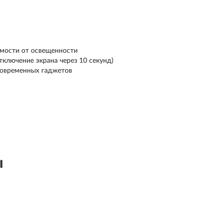
имости от освещенности
тключение экрана через 10 секунд)
современных гаджетов
ы