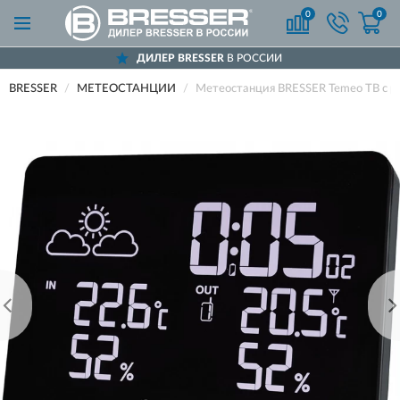
0
0
ДИЛЕР BRESSER
В РОССИИ
BRESSER
МЕТЕОСТАНЦИИ
Метеостанция BRESSER Temeo TB с 